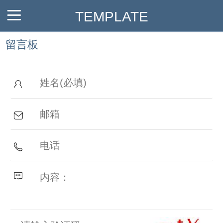
TEMPLATE
留言板
首页
新闻动态
新闻动态
关于我们
留言板